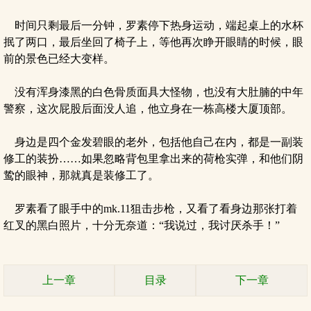
时间只剩最后一分钟，罗素停下热身运动，端起桌上的水杯
抿了两口，最后坐回了椅子上，等他再次睁开眼睛的时候，眼
前的景色已经大变样。
没有浑身漆黑的白色骨质面具大怪物，也没有大肚腩的中年
警察，这次屁股后面没人追，他立身在一栋高楼大厦顶部。
身边是四个金发碧眼的老外，包括他自己在内，都是一副装
修工的装扮……如果忽略背包里拿出来的荷枪实弹，和他们阴
鸷的眼神，那就真是装修工了。
罗素看了眼手中的mk.11狙击步枪，又看了看身边那张打着
红叉的黑白照片，十分无奈道：“我说过，我讨厌杀手！”
上一章
目录
下一章