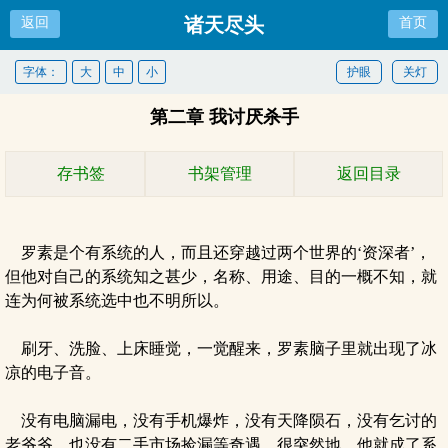
诸天尽头
返回
首页
字体：
大
中
小
护眼
关灯
第二章 我讨厌杀手
存书签
书架管理
返回目录
罗素是个有系统的人，而且还穿越过两个世界的‘资深者’，
但他对自己的系统知之甚少，名称、用途、目的一概不知，就
连为何被系统选中也不明所以。
刷牙、洗脸、上床睡觉，一觉醒来，罗素脑子里就出现了冰
凉的电子音。
没有电脑漏电，没有手机爆炸，没有天降陨石，没有乞讨的
老爷爷，也没有二手市场捡漏等奇遇，很突然地，他就成了系