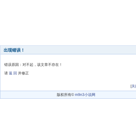
出现错误！
错误原因：对不起，该文章不存在！
请
返 回
并修正
[
关
版权所有©
m9n3小说网