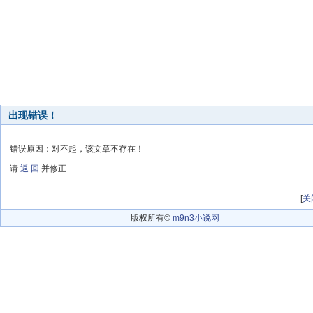
出现错误！
错误原因：对不起，该文章不存在！
请
返 回
并修正
[
关
版权所有©
m9n3小说网