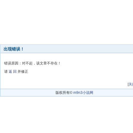
出现错误！
错误原因：对不起，该文章不存在！
请
返 回
并修正
[
关
版权所有©
m9n3小说网