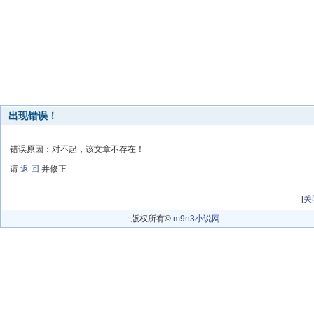
出现错误！
错误原因：对不起，该文章不存在！
请
返 回
并修正
[
关
版权所有©
m9n3小说网