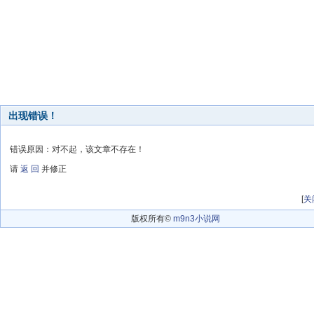
出现错误！
错误原因：对不起，该文章不存在！
请
返 回
并修正
[
关
版权所有©
m9n3小说网